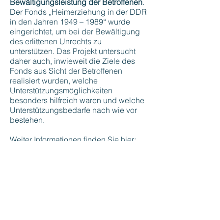
Bewältigungsleistung der Betroffenen
.
Der Fonds „Heimerziehung in der DDR
in den Jahren 1949 – 1989“ wurde
eingerichtet, um bei der Bewältigung
des erlittenen Unrechts zu
unterstützen. Das Projekt untersucht
daher auch, inwieweit die Ziele des
Fonds aus Sicht der Betroffenen
realisiert wurden, welche
Unterstützungsmöglichkeiten
besonders hilfreich waren und welche
Unterstützungsbedarfe nach wie vor
bestehen.
Weiter Informationen finden Sie hier:
https://www.ash-
berlin.eu/forschung/forschungsprojekt
e-a-z/testimony/
Wenn Sie mehr über das
Forschungsprojekt erfahren möchten,
erreichen Sie uns unter: