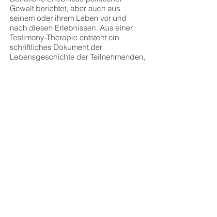
Gewalt berichtet, aber auch aus
seinem oder ihrem Leben vor und
nach diesen Erlebnissen. Aus einer
Testimony-Therapie entsteht ein
schriftliches Dokument der
Lebensgeschichte der Teilnehmenden,
das sie in ihrem privaten Umfeld (zum
Beispiel zur Weitergabe an ihre
Familienmitglieder) oder zur
Aufarbeitung an die Öffentlichkeit (zum
Beispiel an ein Archiv oder im Rahmen
einer Lesung) geben können.
So steht bei der Testimony-Therapie
neben der individuellen Bewältigung
auch die gesellschaftliche
Aufarbeitung im Fokus.
©
2019-2024
TESTIMONY – Erfahrungen in
DDR-Kinderheimen. Bewältigung und