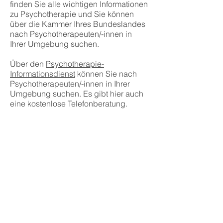
finden Sie alle wichtigen Informationen
zu Psychotherapie und Sie können
über die Kammer Ihres Bundeslandes
nach Psychotherapeuten/-innen in
Ihrer Umgebung suchen.
Über den
Psychotherapie-
Informationsdienst
können Sie nach
Psychotherapeuten/-innen in Ihrer
Umgebung suchen. Es gibt hier auch
eine kostenlose Telefonberatung.
Die deutschsprachige Gesellschaft für
Psychotraumatologie hat einige
Informationen und Links
zu
Traumafolgestörungen
zusammengestellt. Hier finden Sie
auch eine
Datenbank
mit Therapeuten
und Therapeutinnen.
Wir erheben keinen Anspruch auf
Vollständigkeit und sind für die Inhalte